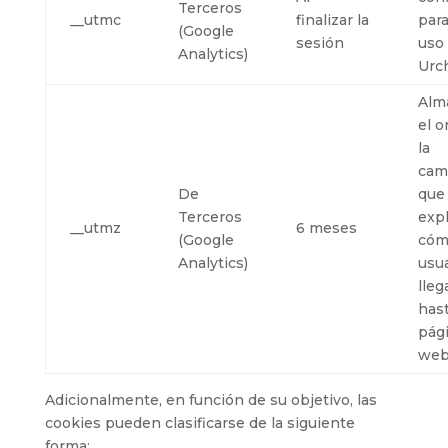
Terceros
__utmc
finalizar la
para
(Google
sesión
uso
Analytics)
Urc
Alm
el o
la
cam
De
que
Terceros
expl
__utmz
6 meses
(Google
cóm
Analytics)
usua
lleg
hast
pág
we
Adicionalmente, en función de su objetivo, las
cookies pueden clasificarse de la siguiente
forma: