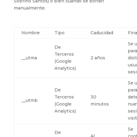
Sobrino Santos) o bien cuando se borran
manualmente.
Nombre
Tipo
Caducidad
Fina
Se 
De
par
Terceros
__utma
2 años
dist
(Google
usua
Analytics)
ses
Se 
De
par
Terceros
30
det
__utmb
(Google
minutos
nue
Analytics)
ses
visi
Se
De
Al
conf